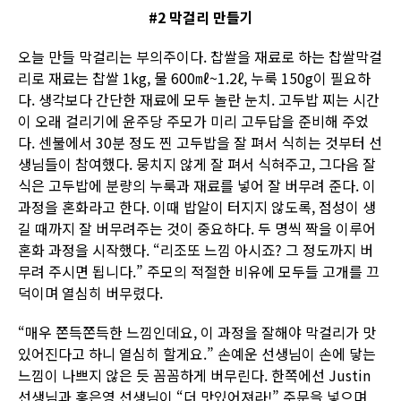
#2 막걸리 만들기
오늘 만들 막걸리는 부의주이다. 찹쌀을 재료로 하는 찹쌀막걸
리로 재료는 찹쌀 1kg, 물 600㎖~1.2ℓ, 누룩 150g이 필요하
다. 생각보다 간단한 재료에 모두 놀란 눈치. 고두밥 찌는 시간
이 오래 걸리기에 윤주당 주모가 미리 고두답을 준비해 주었
다. 센불에서 30분 정도 찐 고두밥을 잘 펴서 식히는 것부터 선
생님들이 참여했다. 뭉치지 않게 잘 펴서 식혀주고, 그다음 잘
식은 고두밥에 분량의 누룩과 재료를 넣어 잘 버무려 준다. 이
과정을 혼화라고 한다. 이때 밥알이 터지지 않도록, 점성이 생
길 때까지 잘 버무려주는 것이 중요하다. 두 명씩 짝을 이루어
혼화 과정을 시작했다. “리조또 느낌 아시죠? 그 정도까지 버
무려 주시면 됩니다.” 주모의 적절한 비유에 모두들 고개를 끄
덕이며 열심히 버무렸다.
“매우 쫀득쫀득한 느낌인데요, 이 과정을 잘해야 막걸리가 맛
있어진다고 하니 열심히 할게요.” 손예운 선생님이 손에 닿는
느낌이 나쁘지 않은 듯 꼼꼼하게 버무린다. 한쪽에선 Justin
선생님과 홍은영 선생님이 “더 맛있어져라!” 주문을 넣으며